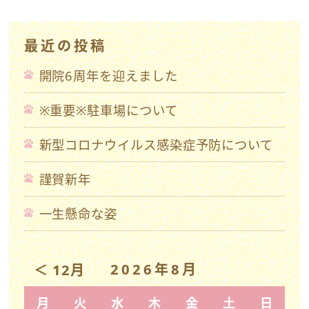
最近の投稿
開院6周年を迎えました
※重要※駐車場について
新型コロナウイルス感染症予防について
謹賀新年
一生懸命な姿
2026年8月
＜ 12月
月
火
水
木
金
土
日